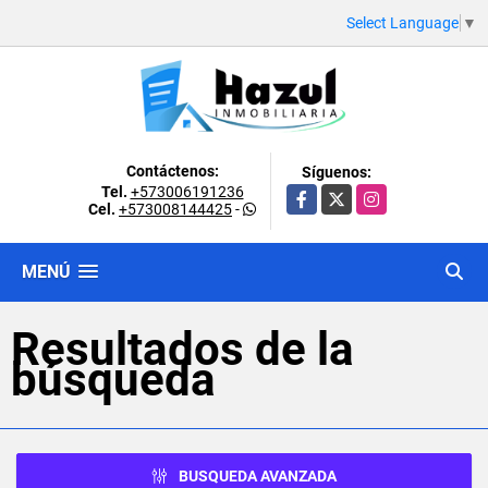
Select Language
▼
Contáctenos:
Síguenos:
Tel.
+573006191236
Facebook
X
Instagram
Cel.
+573008144425
-
MENÚ
Resultados de la
búsqueda
BUSQUEDA AVANZADA