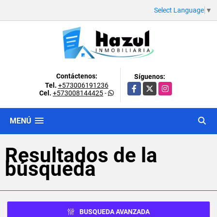
Select Language
▼
Contáctenos:
Síguenos:
Tel.
+573006191236
Facebook
X
Instagram
Cel.
+573008144425
-
MENÚ
Resultados de la
búsqueda
BUSQUEDA AVANZADA