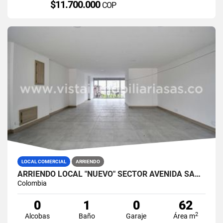
$11.700.000
COP
LOCAL COMERCIAL
ARRIENDO
ARRIENDO LOCAL "NUEVO" SECTOR AVENIDA SANTANDER, MANIZALES
Colombia
0
1
0
62
2
Alcobas
Baño
Garaje
Área m