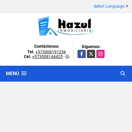
Select Language
▼
Contáctenos:
Síguenos:
Tel.
+573006191236
Facebook
X
Instagram
Cel.
+573008144425
-
MENÚ