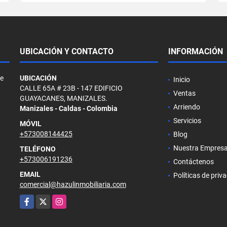
UBICACIÓN Y CONTACTO
INFORMACIÓN
de
UBICACIÓN
Inicio
CALLE 65A # 23B - 147 EDIFICIO
Ventas
GUAYACANES, MANIZALES.
Arriendo
Manizales - Caldas - Colombia
Servicios
MÓVIL
+573008144425
Blog
Nuestra Empres
TELÉFONO
+573006191236
Contáctenos
EMAIL
Políticas de priv
comercial@hazulinmobiliaria.com
Facebook
X
Instagram