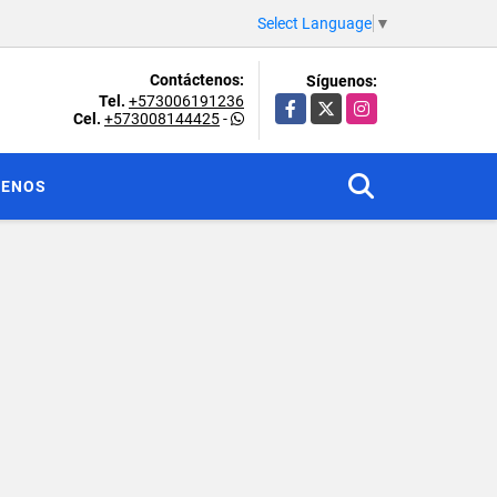
Select Language
▼
Contáctenos:
Síguenos:
Tel.
+573006191236
Facebook
X
Instagram
Cel.
+573008144425
-
TENOS