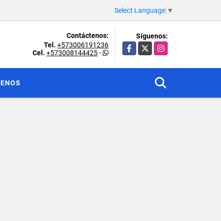
Select Language
▼
Contáctenos:
Síguenos:
Tel.
+573006191236
Facebook
X
Instagram
Cel.
+573008144425
-
TENOS