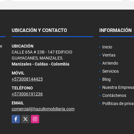
UBICACIÓN Y CONTACTO
INFORMACIÓN
de
UBICACIÓN
Inicio
CALLE 65A # 23B - 147 EDIFICIO
Ventas
GUAYACANES, MANIZALES.
Arriendo
Manizales - Caldas - Colombia
Servicios
MÓVIL
+573008144425
Blog
Nuestra Empres
TELÉFONO
+573006191236
Contáctenos
EMAIL
Políticas de priv
comercial@hazulinmobiliaria.com
Facebook
X
Instagram