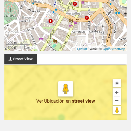
200 m
500 ft
Leaflet
| Wasi - ©
OpenStreetMap
Street View
Ver Ubicación
en
street view