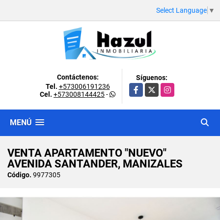
Select Language
▼
Contáctenos:
Síguenos:
Tel.
+573006191236
Facebook
X
Instagram
Cel.
+573008144425
-
MENÚ
VENTA APARTAMENTO "NUEVO"
AVENIDA SANTANDER, MANIZALES
Código.
9977305