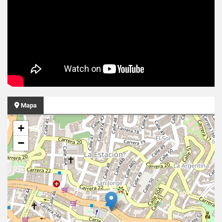
Mapa
+
−