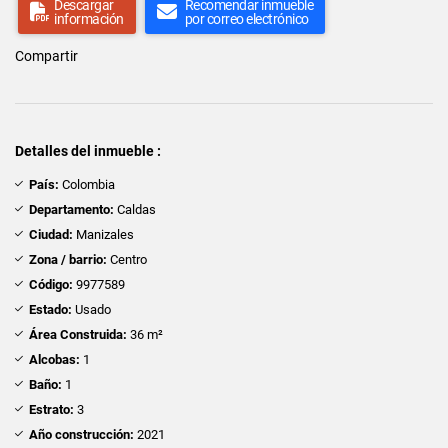
Descargar
Recomendar inmueble
información
por correo electrónico
Compartir
Detalles del inmueble :
País:
Colombia
Departamento:
Caldas
Ciudad:
Manizales
Zona / barrio:
Centro
Código:
9977589
Estado:
Usado
Área Construida:
36 m²
Alcobas:
1
Baño:
1
Estrato:
3
Año construcción:
2021