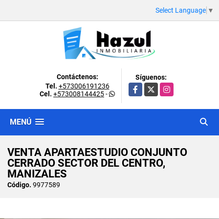
Select Language
▼
Contáctenos:
Síguenos:
Tel.
+573006191236
Facebook
X
Instagram
Cel.
+573008144425
-
MENÚ
VENTA APARTAESTUDIO CONJUNTO
CERRADO SECTOR DEL CENTRO,
MANIZALES
Código.
9977589