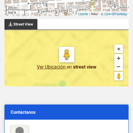
200 m
500 ft
Leaflet
| Wasi - ©
OpenStreetMap
Street View
Ver Ubicación
en
street view
Contáctanos