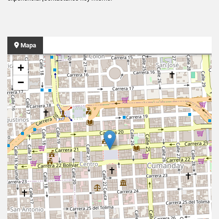
Mapa
+
−