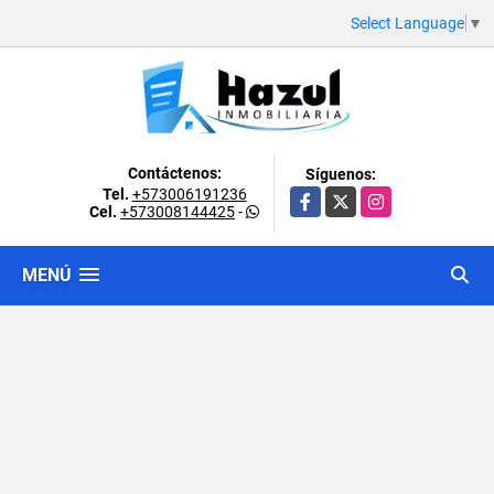
Select Language
▼
Contáctenos:
Síguenos:
Tel.
+573006191236
Facebook
X
Instagram
Cel.
+573008144425
-
MENÚ