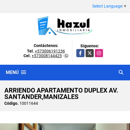
Select Language
▼
Contáctenos:
Síguenos:
Tel.
+573006191236
Facebook
X
Instagram
Cel.
+573008144425
-
MENÚ
ARRIENDO APARTAMENTO DUPLEX AV.
SANTANDER,MANIZALES
Código.
10011644