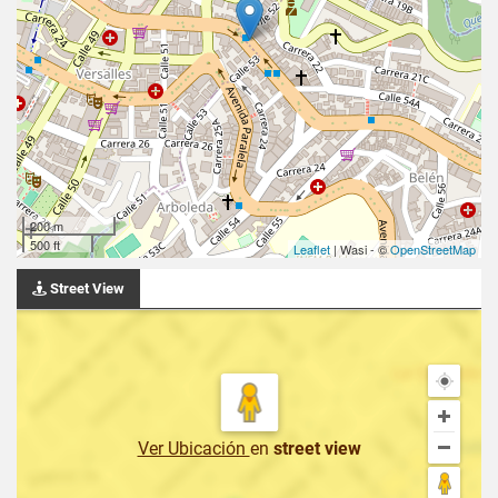
200 m
500 ft
Leaflet
| Wasi - ©
OpenStreetMap
Street View
Ver Ubicación
en
street view