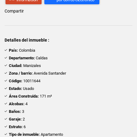
Compartir
Detalles del inmueble :
País:
Colombia
Departamento:
Caldas
Ciudad:
Manizales
Zona / barrio:
Avenida Santander
Código:
10011644
Estado:
Usado
Área Construida:
171 m²
Alcobas:
4
Baños:
3
Garaje:
2
Estrato:
6
Tipo de inmueble:
Apartamento