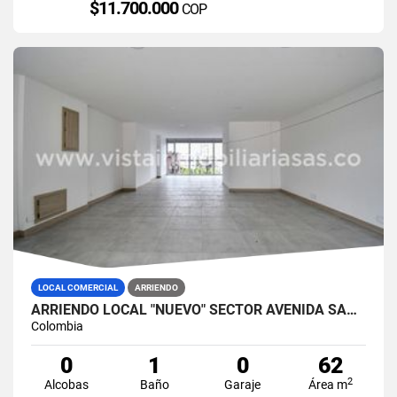
$11.700.000
COP
LOCAL COMERCIAL
ARRIENDO
ARRIENDO LOCAL "NUEVO" SECTOR AVENIDA SANTANDER, MANIZALES
Colombia
0
1
0
62
2
Alcobas
Baño
Garaje
Área m