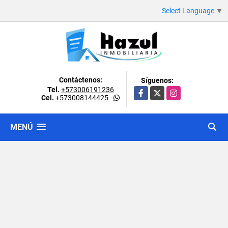
Select Language
▼
Contáctenos:
Síguenos:
Tel.
+573006191236
Facebook
X
Instagram
Cel.
+573008144425
-
MENÚ