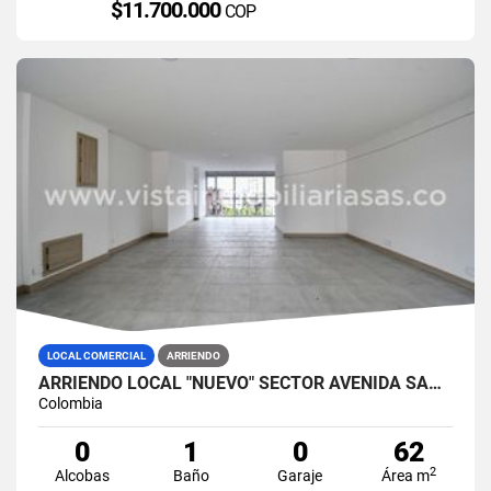
$11.700.000
COP
LOCAL COMERCIAL
ARRIENDO
ARRIENDO LOCAL "NUEVO" SECTOR AVENIDA SANTANDER, MANIZALES
Colombia
0
1
0
62
2
Alcobas
Baño
Garaje
Área m