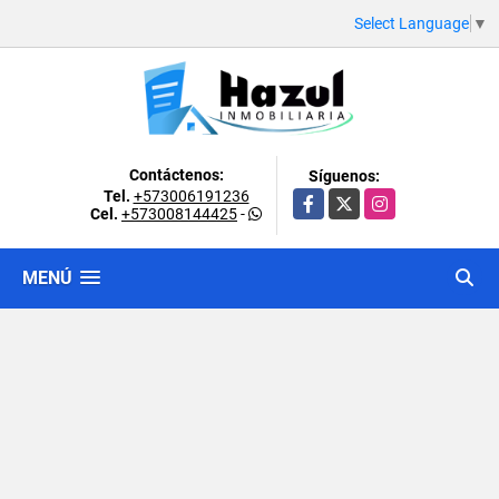
Select Language
▼
Contáctenos:
Síguenos:
Tel.
+573006191236
Facebook
X
Instagram
Cel.
+573008144425
-
MENÚ