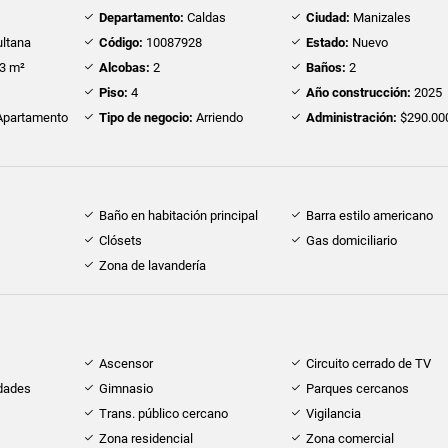
Departamento:
Caldas
Ciudad:
Manizales
ultana
Código:
10087928
Estado:
Nuevo
3 m²
Alcobas:
2
Baños:
2
Piso:
4
Año construcción:
2025
partamento
Tipo de negocio:
Arriendo
Administración:
$290.00
Baño en habitación principal
Barra estilo americano
Clósets
Gas domiciliario
Zona de lavandería
Ascensor
Circuito cerrado de TV
idades
Gimnasio
Parques cercanos
Trans. público cercano
Vigilancia
Zona residencial
Zona comercial