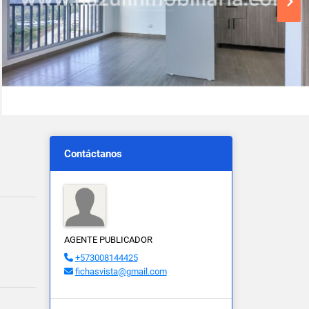
Contáctanos
AGENTE PUBLICADOR
+573008144425
fichasvista@gmail.com