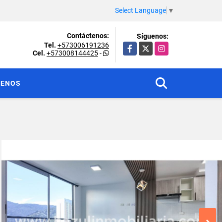
Select Language
▼
Contáctenos:
Síguenos:
Tel.
+573006191236
Facebook
X
Instagram
Cel.
+573008144425
-
TENOS