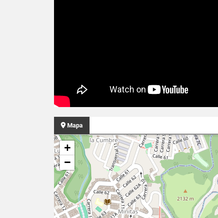
Mapa
+
−