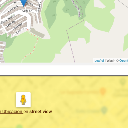
Leaflet
| Wasi - ©
OpenS
r Ubicación
en
street view