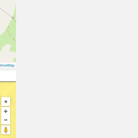
treetMap