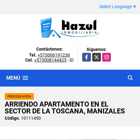
Select Language
▼
Contáctenos:
Síguenos:
Tel.
+573006191236
Facebook
X
Instagram
Cel.
+573008144425
-
MENÚ
PROCESO VISTA
ARRIENDO APARTAMENTO EN EL
SECTOR DE LA TOSCANA, MANIZALES
Código.
10111450