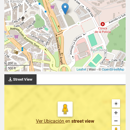
200 m
500 ft
Leaflet
| Wasi - ©
OpenStreetMap
Street View
Ver Ubicación
en
street view