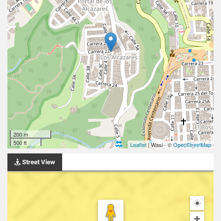
200 m
500 ft
Leaflet
| Wasi - ©
OpenStreetMap
Street View