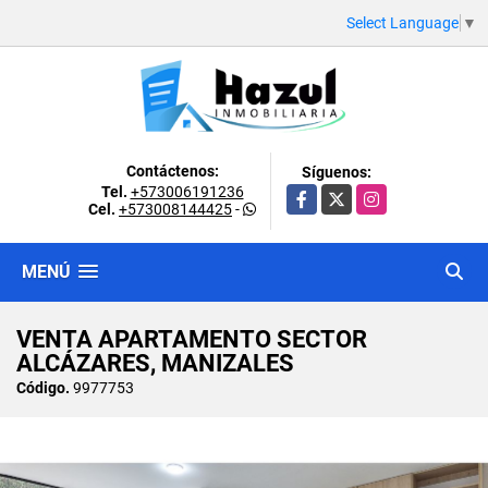
Select Language
▼
Contáctenos:
Síguenos:
Tel.
+573006191236
Facebook
X
Instagram
Cel.
+573008144425
-
MENÚ
VENTA APARTAMENTO SECTOR
ALCÁZARES, MANIZALES
Código.
9977753