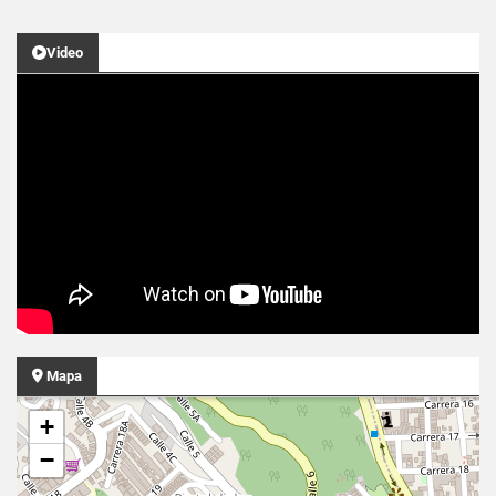
Video
Mapa
+
−