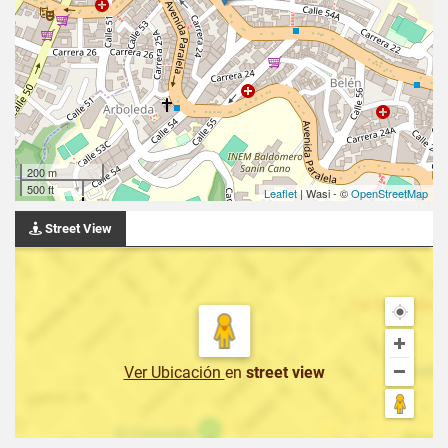
200 m
500 ft
Leaflet
| Wasi - ©
OpenStreetMap
Street View
Ver Ubicación
en
street view