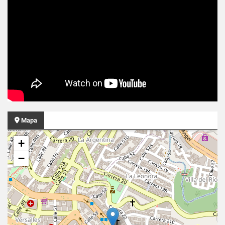
Mapa
+
−