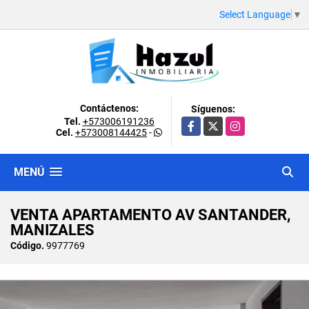
Select Language
▼
Contáctenos:
Síguenos:
Tel.
+573006191236
Facebook
X
Instagram
Cel.
+573008144425
-
MENÚ
VENTA APARTAMENTO AV SANTANDER,
MANIZALES
Código.
9977769