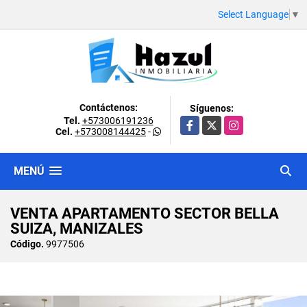
Select Language
▼
Contáctenos:
Síguenos:
Tel.
+573006191236
Facebook
X
Instagram
Cel.
+573008144425
-
MENÚ
VENTA APARTAMENTO SECTOR BELLA
SUIZA, MANIZALES
Código.
9977506