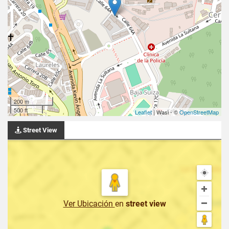
200 m
500 ft
Leaflet
| Wasi - ©
OpenStreetMap
Street View
Ver Ubicación
en
street view