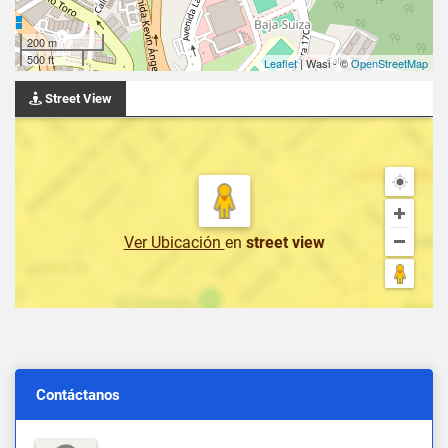
200 m
500 ft
Leaflet
| Wasi - ©
OpenStreetMap
Street View
Ver Ubicación
en
street view
Contáctanos