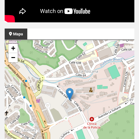
Mapa
+
−