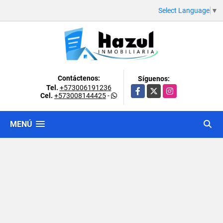
Select Language
▼
Contáctenos:
Síguenos:
Tel.
+573006191236
Facebook
X
Instagram
Cel.
+573008144425
-
MENÚ