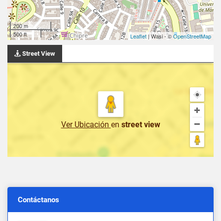
200 m
500 ft
Leaflet
| Wasi - ©
OpenStreetMap
Street View
Ver Ubicación
en
street view
Contáctanos