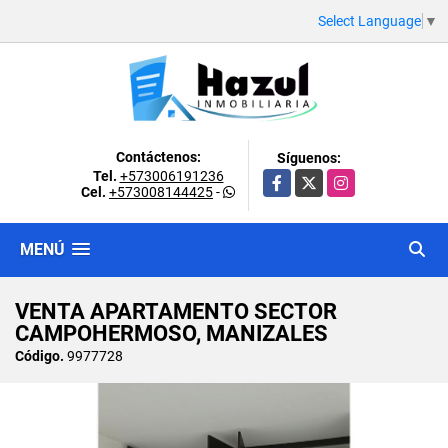
Select Language
▼
Contáctenos:
Síguenos:
Tel.
+573006191236
Facebook
X
Instagram
Cel.
+573008144425
-
MENÚ
VENTA APARTAMENTO SECTOR
CAMPOHERMOSO, MANIZALES
Código.
9977728