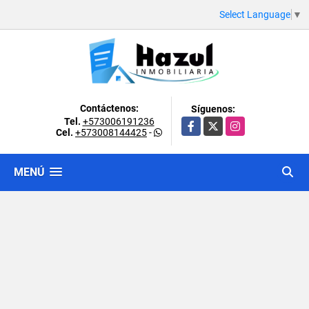
Select Language
▼
Contáctenos:
Síguenos:
Tel.
+573006191236
Facebook
X
Instagram
Cel.
+573008144425
-
MENÚ