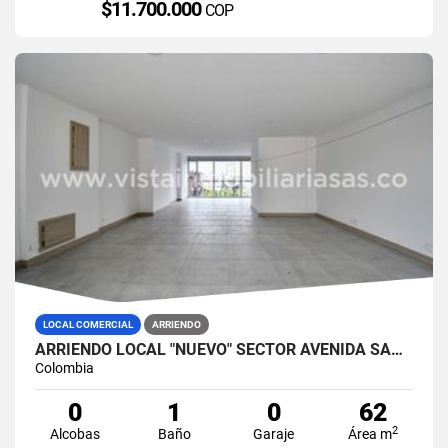
$11.700.000
COP
LOCAL COMERCIAL
ARRIENDO
ARRIENDO LOCAL "NUEVO" SECTOR AVENIDA SANTANDER, MANIZALES
Colombia
0
1
0
62
2
Alcobas
Baño
Garaje
Área m