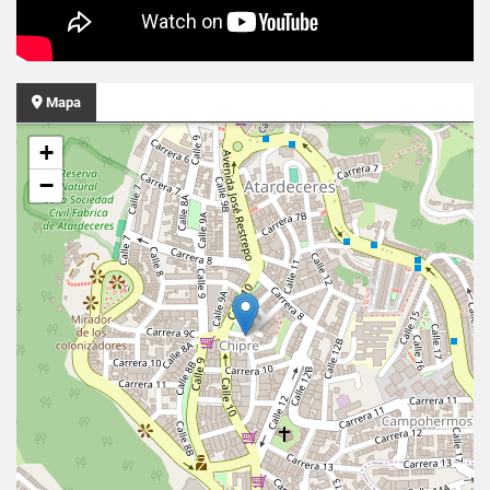
Mapa
+
−