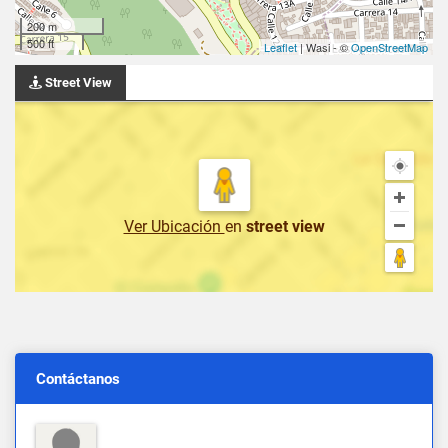
200 m
500 ft
Leaflet
| Wasi - ©
OpenStreetMap
Street View
Ver Ubicación
en
street view
Contáctanos