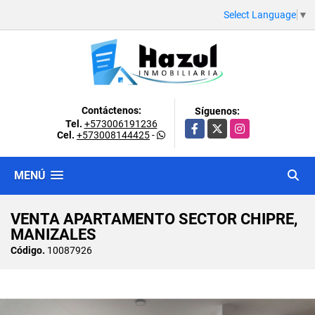
Select Language
▼
Contáctenos:
Síguenos:
Tel.
+573006191236
Facebook
X
Instagram
Cel.
+573008144425
-
MENÚ
VENTA APARTAMENTO SECTOR CHIPRE,
MANIZALES
Código.
10087926