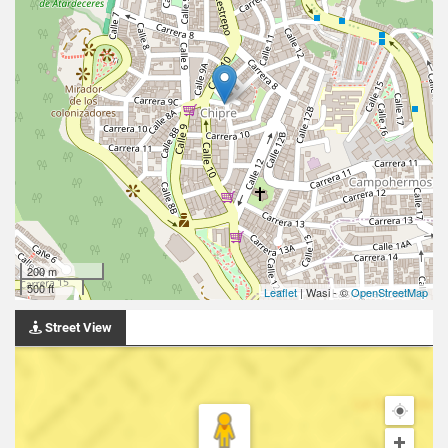
200 m
500 ft
Leaflet
| Wasi - ©
OpenStreetMap
Street View