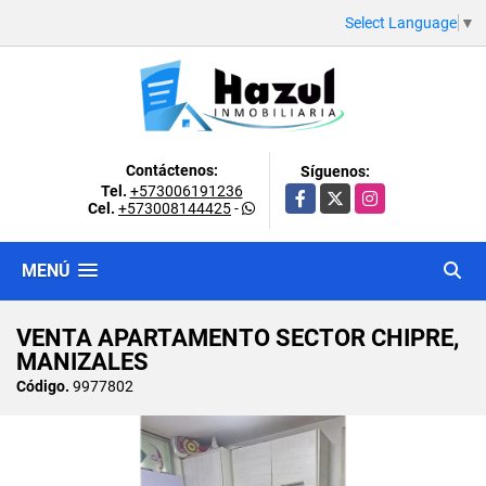
Select Language
▼
Contáctenos:
Síguenos:
Tel.
+573006191236
Facebook
X
Instagram
Cel.
+573008144425
-
MENÚ
VENTA APARTAMENTO SECTOR CHIPRE,
MANIZALES
Código.
9977802