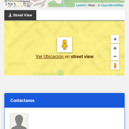
500 ft
Leaflet
| Wasi - ©
OpenStreetMap
Street View
Ver Ubicación
en
street view
Contáctanos