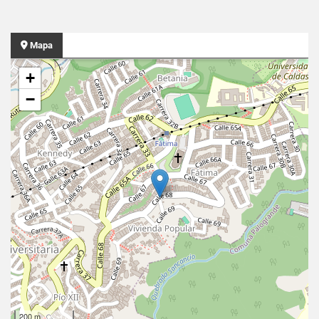
Mapa
+
−
200 m