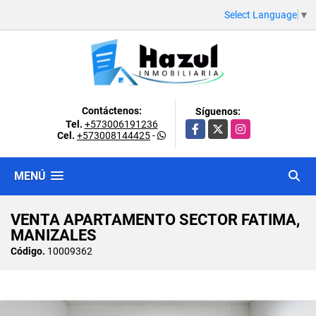
Select Language
▼
Contáctenos:
Síguenos:
Tel.
+573006191236
Facebook
X
Instagram
Cel.
+573008144425
-
MENÚ
VENTA APARTAMENTO SECTOR FATIMA,
MANIZALES
Código.
10009362