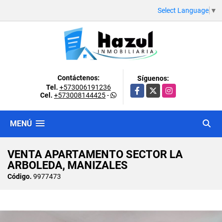
Select Language
▼
Contáctenos:
Síguenos:
Tel.
+573006191236
Facebook
X
Instagram
Cel.
+573008144425
-
MENÚ
VENTA APARTAMENTO SECTOR LA
ARBOLEDA, MANIZALES
Código.
9977473