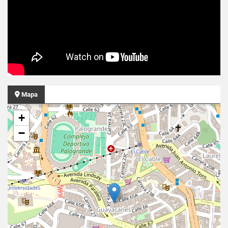
Mapa
+
−