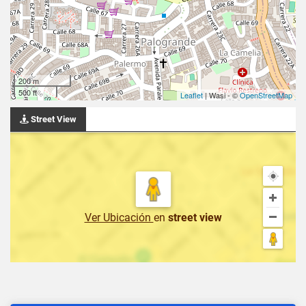
200 m
500 ft
Leaflet
| Wasi - ©
OpenStreetMap
Street View
Ver Ubicación
en
street view