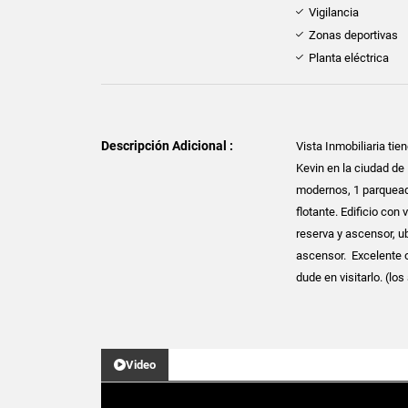
Vigilancia
Zonas deportivas
Planta eléctrica
Descripción Adicional :
Vista Inmobiliaria tie
Kevin en la ciudad de
modernos, 1 parquead
flotante. Edificio con 
reserva y ascensor, u
ascensor. Excelente 
dude en visitarlo. (lo
Video