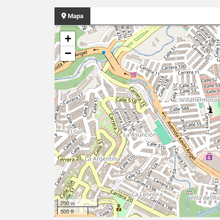
Mapa
+
−
200 m
500 ft