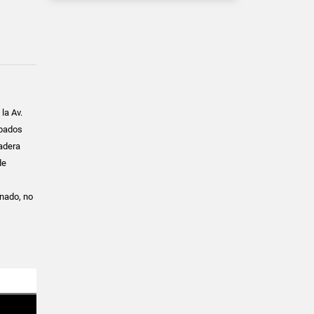
la Av.
abados
adera
de
nado, no