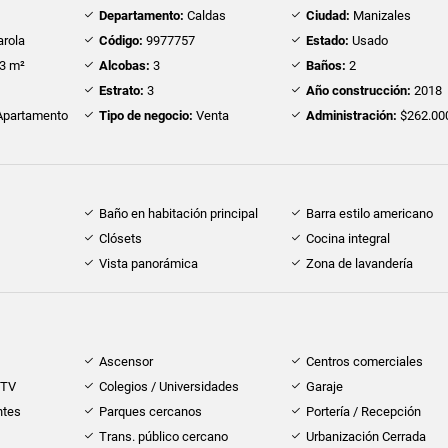
Departamento:
Caldas
Ciudad:
Manizales
arola
Código:
9977757
Estado:
Usado
3 m²
Alcobas:
3
Baños:
2
Estrato:
3
Año construcción:
2018
partamento
Tipo de negocio:
Venta
Administración:
$262.00
Baño en habitación principal
Barra estilo americano
Clósets
Cocina integral
Vista panorámica
Zona de lavandería
Ascensor
Centros comerciales
 TV
Colegios / Universidades
Garaje
ntes
Parques cercanos
Portería / Recepción
Trans. público cercano
Urbanización Cerrada