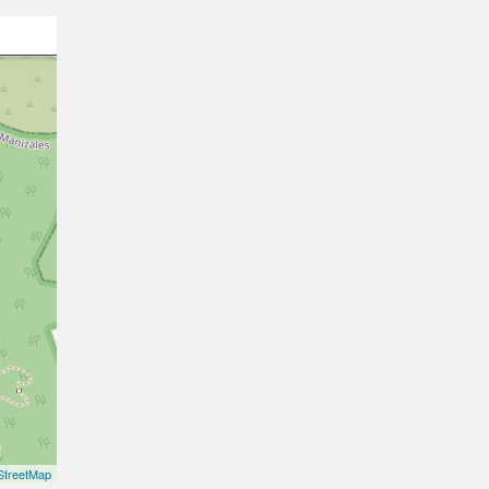
treetMap