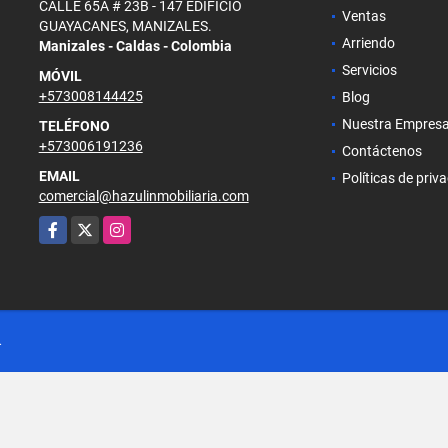
CALLE 65A # 23B - 147 EDIFICIO
Ventas
GUAYACANES, MANIZALES.
Arriendo
Manizales - Caldas - Colombia
Servicios
MÓVIL
+573008144425
Blog
Nuestra Empres
TELÉFONO
+573006191236
Contáctenos
EMAIL
Políticas de priv
comercial@hazulinmobiliaria.com
Facebook
X
Instagram
.