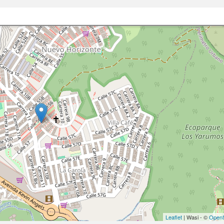
Leaflet
| Wasi - ©
OpenS