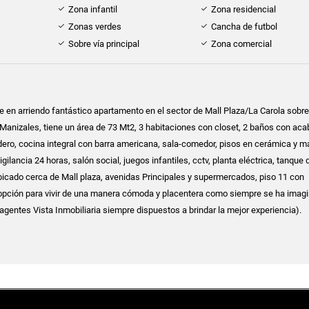
Zona infantil
Zona residencial
Zonas verdes
Cancha de futbol
Sobre vía principal
Zona comercial
ne en arriendo fantástico apartamento en el sector de Mall Plaza/La Carola sobre 
 Manizales, tiene un área de 73 Mt2, 3 habitaciones con closet, 2 baños con ac
ero, cocina integral con barra americana, sala-comedor, pisos en cerámica y m
vigilancia 24 horas, salón social, juegos infantiles, cctv, planta eléctrica, tanque 
bicado cerca de Mall plaza, avenidas Principales y supermercados, piso 11 con
opción para vivir de una manera cómoda y placentera como siempre se ha imagi
s agentes Vista Inmobiliaria siempre dispuestos a brindar la mejor experiencia).