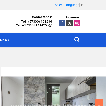
Select Language
▼
Contáctenos:
Síguenos:
Tel.
+573006191236
Facebook
X
Instagram
Cel.
+573008144425
-
TENOS