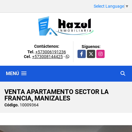
Select Language
▼
Contáctenos:
Síguenos:
Tel.
+573006191236
Facebook
X
Instagram
Cel.
+573008144425
-
MENÚ
VENTA APARTAMENTO SECTOR LA
FRANCIA, MANIZALES
Código.
10009364