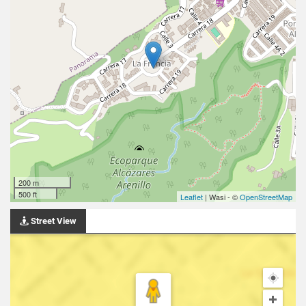
200 m
500 ft
Leaflet
| Wasi - ©
OpenStreetMap
Street View