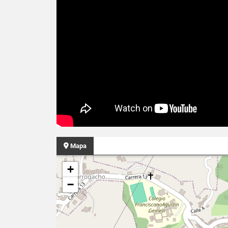
Mapa
+
−