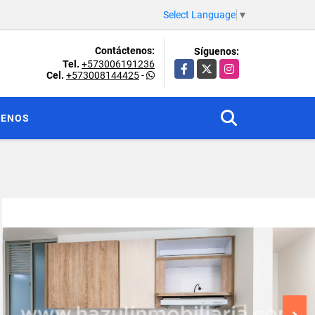
Select Language
▼
Contáctenos:
Síguenos:
Tel.
+573006191236
Facebook
X
Instagram
Cel.
+573008144425
-
TENOS