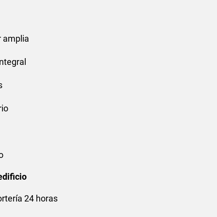
 amplia
ntegral
s
rio
o
edificio
ortería 24 horas