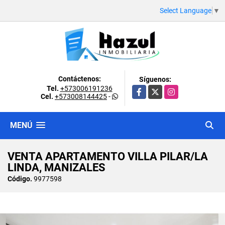
Select Language
▼
Contáctenos:
Síguenos:
Tel.
+573006191236
Facebook
X
Instagram
Cel.
+573008144425
-
MENÚ
VENTA APARTAMENTO VILLA PILAR/LA
LINDA, MANIZALES
Código.
9977598