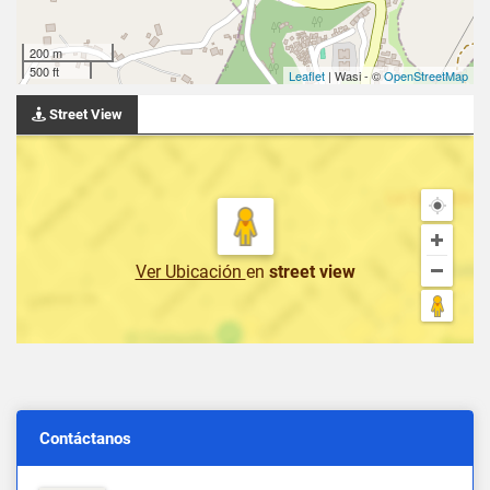
200 m
500 ft
Leaflet
| Wasi - ©
OpenStreetMap
Street View
Ver Ubicación
en
street view
Contáctanos