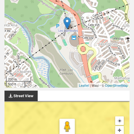
200 m
500 ft
Leaflet
| Wasi - ©
OpenStreetMap
Street View