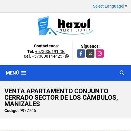
Select Language
▼
Contáctenos:
Síguenos:
Tel.
+573006191236
Facebook
X
Instagram
Cel.
+573008144425
-
MENÚ
VENTA APARTAMENTO CONJUNTO
CERRADO SECTOR DE LOS CÁMBULOS,
MANIZALES
Código.
9977766