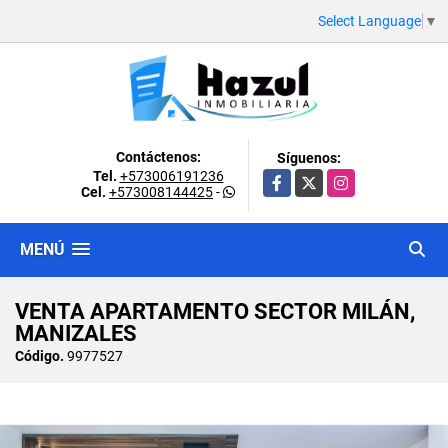
Select Language
▼
Contáctenos:
Síguenos:
Tel.
+573006191236
Facebook
X
Instagram
Cel.
+573008144425
-
MENÚ
VENTA APARTAMENTO SECTOR MILÁN,
MANIZALES
Código.
9977527