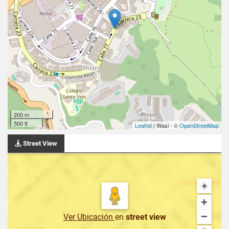
200 m
500 ft
Leaflet
| Wasi - ©
OpenStreetMap
Street View
Ver Ubicación
en
street view