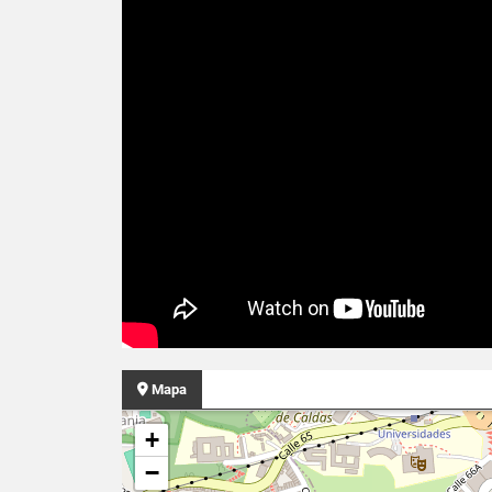
Mapa
+
−