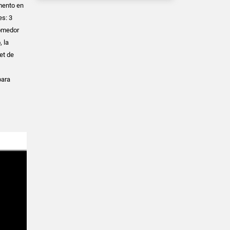
mento en
es: 3
comedor
 la
et de
para