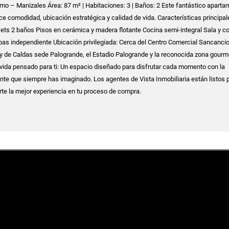
o – Manizales Área: 87 m² | Habitaciones: 3 | Baños: 2 Este fantástico aparta
ce comodidad, ubicación estratégica y calidad de vida. Características principal
ets 2 baños Pisos en cerámica y madera flotante Cocina semi-integral Sala y 
pas independiente Ubicación privilegiada: Cerca del Centro Comercial Sancancio,
y de Caldas sede Palogrande, el Estadio Palogrande y la reconocida zona gourm
 vida pensado para ti: Un espacio diseñado para disfrutar cada momento con la
te que siempre has imaginado. Los agentes de Vista Inmobiliaria están listos 
te la mejor experiencia en tu proceso de compra.