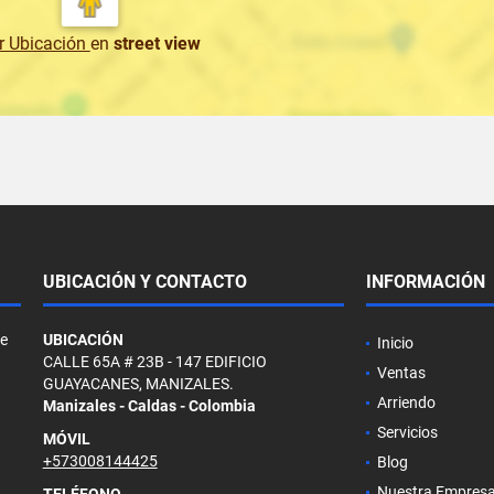
r Ubicación
en
street view
UBICACIÓN Y CONTACTO
INFORMACIÓN
de
UBICACIÓN
Inicio
CALLE 65A # 23B - 147 EDIFICIO
Ventas
GUAYACANES, MANIZALES.
Arriendo
Manizales - Caldas - Colombia
Servicios
MÓVIL
+573008144425
Blog
Nuestra Empres
TELÉFONO