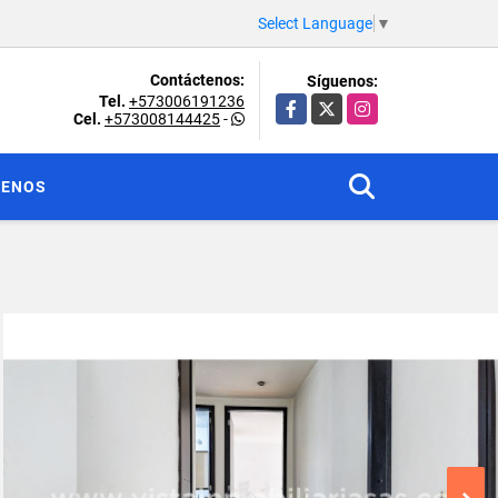
Select Language
▼
Contáctenos:
Síguenos:
Tel.
+573006191236
Facebook
X
Instagram
Cel.
+573008144425
-
TENOS