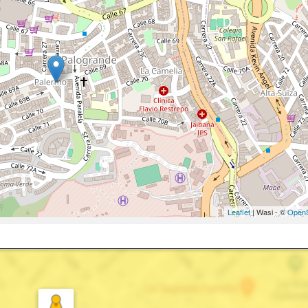
Leaflet
| Wasi - ©
OpenS