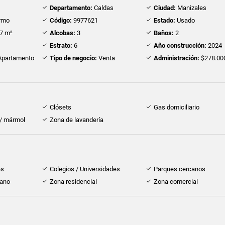
Departamento:
Caldas
Ciudad:
Manizales
rmo
Código:
9977621
Estado:
Usado
7 m²
Alcobas:
3
Baños:
2
Estrato:
6
Año construcción:
2024
partamento
Tipo de negocio:
Venta
Administración:
$278.00
Clósets
Gas domiciliario
 / mármol
Zona de lavandería
es
Colegios / Universidades
Parques cercanos
cano
Zona residencial
Zona comercial