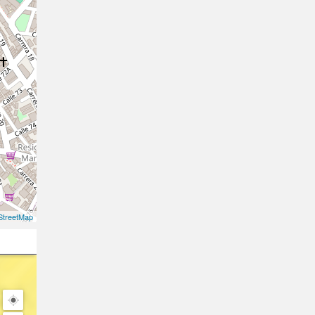
treetMap