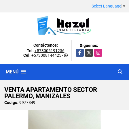
Select Language
▼
Contáctenos:
Síguenos:
Tel.
+573006191236
Facebook
X
Instagram
Cel.
+573008144425
-
MENÚ
VENTA APARTAMENTO SECTOR
PALERMO, MANIZALES
Código.
9977849