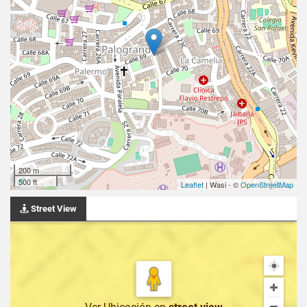
200 m
500 ft
Leaflet
| Wasi - ©
OpenStreetMap
Street View