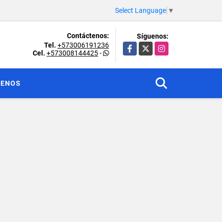
Select Language
▼
Contáctenos:
Síguenos:
Tel.
+573006191236
Facebook
X
Instagram
Cel.
+573008144425
-
TENOS