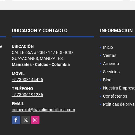
UBICACIÓN Y CONTACTO
INFORMACIÓN
de
UBICACIÓN
Inicio
CALLE 65A # 23B - 147 EDIFICIO
Ventas
GUAYACANES, MANIZALES.
Arriendo
Manizales - Caldas - Colombia
Servicios
MÓVIL
+573008144425
Blog
Nuestra Empres
TELÉFONO
+573006191236
Contáctenos
EMAIL
Políticas de priv
comercial@hazulinmobiliaria.com
Facebook
X
Instagram