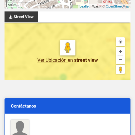
500 ft
Leaflet
| Wasi - ©
OpenStreetMap
Street View
Ver Ubicación
en
street view
Contáctanos