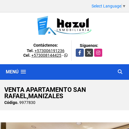
Select Language
▼
Contáctenos:
Síguenos:
Tel.
+573006191236
Facebook
X
Instagram
Cel.
+573008144425
-
MENÚ
VENTA APARTAMENTO SAN
RAFAEL,MANIZALES
Código.
9977830