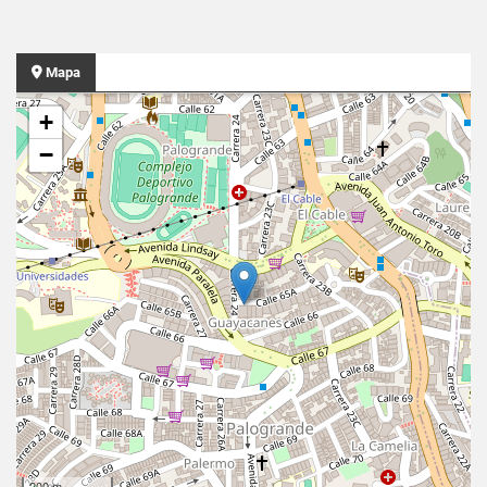
Mapa
+
−
200 m