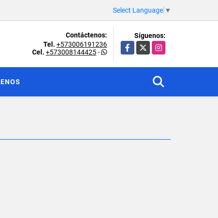
Select Language
▼
Contáctenos:
Síguenos:
Tel.
+573006191236
Facebook
X
Instagram
Cel.
+573008144425
-
TENOS