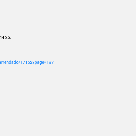
44 25.
le-arrendado/17152?page=1#?