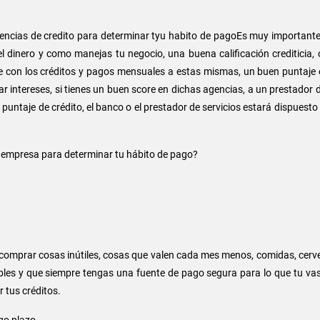
agencias de credito para determinar tyu habito de pagoEs muy importante 
l dinero y como manejas tu negocio, una buena calificación crediticia
 con los créditos y pagos mensuales a estas mismas, un buen puntaje en
r intereses, si tienes un buen score en dichas agencias, a un prestador 
puntaje de crédito, el banco o el prestador de servicios estará dispuesto 
an empresa para determinar tu hábito de pago?
omprar cosas inútiles, cosas que valen cada mes menos, comidas, cerveza
bles y que siempre tengas una fuente de pago segura para lo que tu vasa 
r tus créditos.
go plazo.