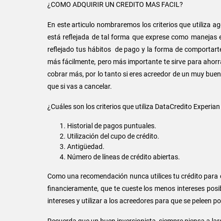
¿COMO ADQUIRIR UN CREDITO MAS FACIL?
En este articulo nombraremos los criterios que utiliza 
está reflejada de tal forma que exprese como manejas e
reflejado tus hábitos de pago y la forma de comportarte
más fácilmente, pero más importante te sirve para ahorra
cobrar más, por lo tanto si eres acreedor de un muy buen 
que si vas a cancelar.
¿Cuáles son los criterios que utiliza DataCredito Experi
Historial de pagos puntuales.
Utilización del cupo de crédito.
Antigüedad.
Número de líneas de crédito abiertas.
Como una recomendación nunca utilices tu crédito para c
financieramente, que te cueste los menos intereses posi
intereses y utilizar a los acreedores para que se peleen po
Recuerda que un buen inversionista, siempre piensa a lar