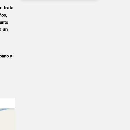
e trata
ños,
junto
e un
rbano y