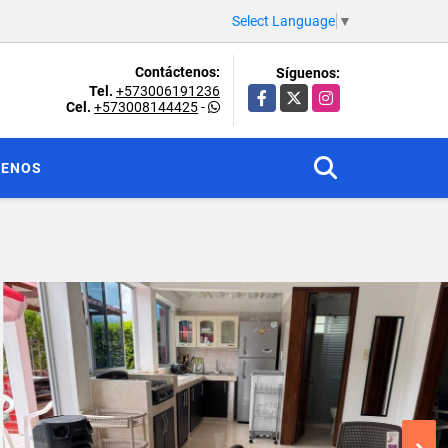
Select Language
▼
Contáctenos:
Síguenos:
Tel.
+573006191236
Facebook
X
Instagram
Cel.
+573008144425
-
TENOS