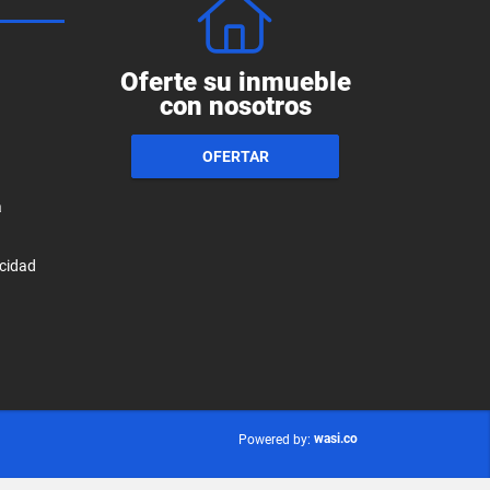
Oferte su inmueble
con nosotros
OFERTAR
a
acidad
wasi.co
Powered by: