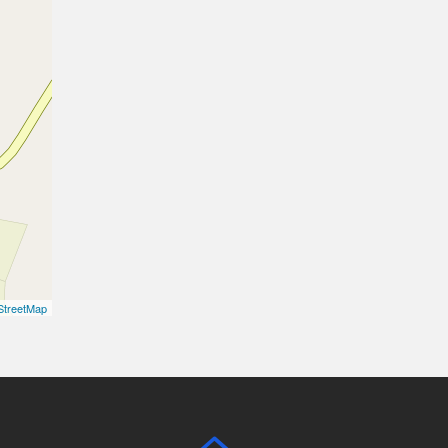
treetMap