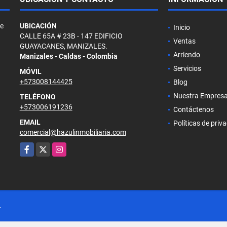
de
UBICACIÓN
Inicio
CALLE 65A # 23B - 147 EDIFICIO
Ventas
GUAYACANES, MANIZALES.
Arriendo
Manizales - Caldas - Colombia
Servicios
MÓVIL
+573008144425
Blog
Nuestra Empres
TELÉFONO
+573006191236
Contáctenos
EMAIL
Políticas de priv
comercial@hazulinmobiliaria.com
Facebook
X
Instagram
.