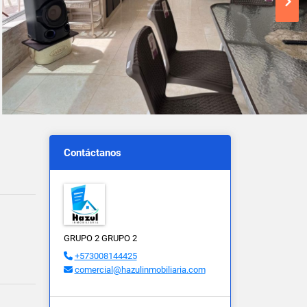
Contáctanos
GRUPO 2 GRUPO 2
+573008144425
comercial@hazulinmobiliaria.com