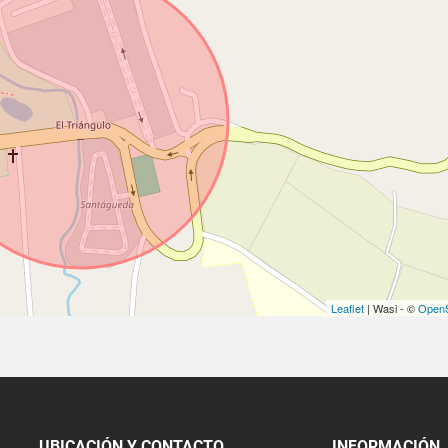
Leaflet
| Wasi - ©
OpenS
UBICACIÓN Y CONTACTO
INFORMACIÓN