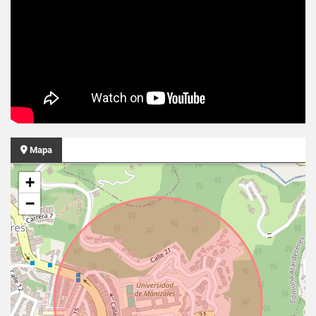
Mapa
+
−