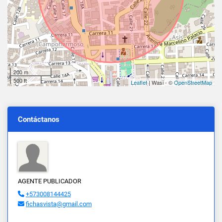
200 m
500 ft
Leaflet
| Wasi - ©
OpenStreetMap
Contáctanos
AGENTE PUBLICADOR
+573008144425
fichasvista@gmail.com