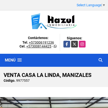
Select Language
▼
Contáctenos:
Síguenos:
Tel.
+573006191236
Facebook
X
Instagram
Cel.
+573008144425
-
MENÚ
VENTA CASA LA LINDA, MANIZALES
Código.
9977557