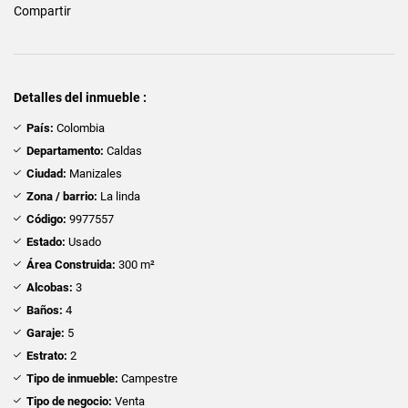
Compartir
Detalles del inmueble :
País:
Colombia
Departamento:
Caldas
Ciudad:
Manizales
Zona / barrio:
La linda
Código:
9977557
Estado:
Usado
Área Construida:
300 m²
Alcobas:
3
Baños:
4
Garaje:
5
Estrato:
2
Tipo de inmueble:
Campestre
Tipo de negocio:
Venta