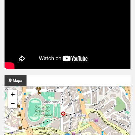
Mapa
+
−