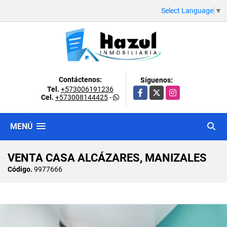
Select Language
▼
Contáctenos:
Síguenos:
Tel.
+573006191236
Facebook
X
Instagram
Cel.
+573008144425
-
MENÚ
VENTA CASA ALCÁZARES, MANIZALES
Código.
9977666