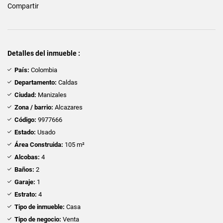
Compartir
Detalles del inmueble :
País:
Colombia
Departamento:
Caldas
Ciudad:
Manizales
Zona / barrio:
Alcazares
Código:
9977666
Estado:
Usado
Área Construida:
105 m²
Alcobas:
4
Baños:
2
Garaje:
1
Estrato:
4
Tipo de inmueble:
Casa
Tipo de negocio:
Venta