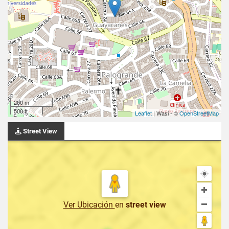
200 m
500 ft
Leaflet
| Wasi - ©
OpenStreetMap
Street View
Ver Ubicación
en
street view