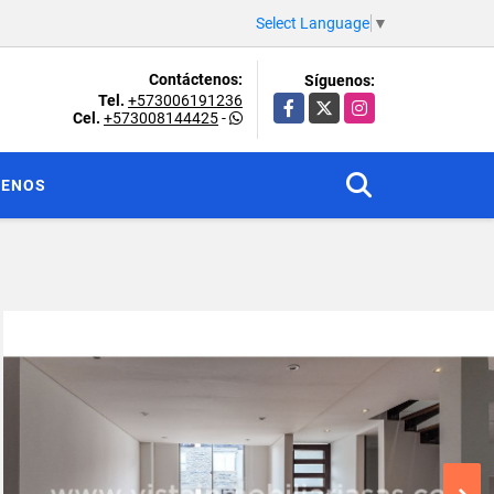
Select Language
▼
Contáctenos:
Síguenos:
Tel.
+573006191236
Facebook
X
Instagram
Cel.
+573008144425
-
TENOS