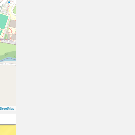
treetMap