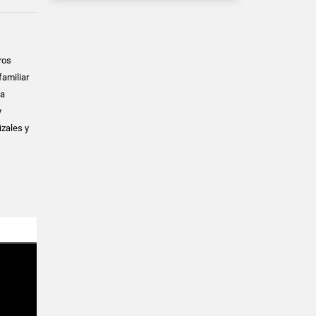
ros
familiar
ca
y
izales y