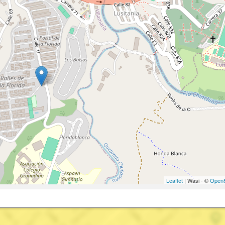
Leaflet
| Wasi - ©
OpenS