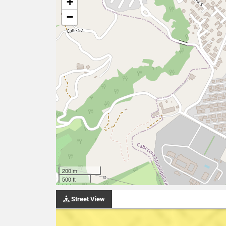
+
−
200 m
500 ft
Street View