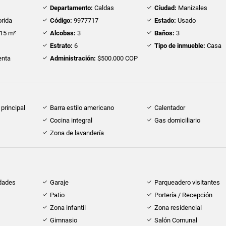
Departamento:
Caldas
Ciudad:
Manizales
orida
Código:
9977717
Estado:
Usado
15 m²
Alcobas:
3
Baños:
3
Estrato:
6
Tipo de inmueble:
Casa
nta
Administración:
$500.000 COP
principal
Barra estilo americano
Calentador
Cocina integral
Gas domiciliario
Zona de lavandería
idades
Garaje
Parqueadero visitantes
Patio
Portería / Recepción
Zona infantil
Zona residencial
Gimnasio
Salón Comunal