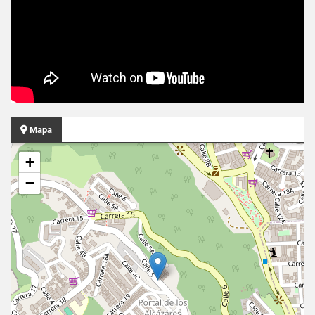
Mapa
+
−