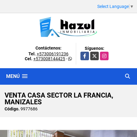
Select Language
▼
Contáctenos:
Síguenos:
Tel.
+573006191236
Facebook
X
Instagram
Cel.
+573008144425
-
MENÚ
VENTA CASA SECTOR LA FRANCIA,
MANIZALES
Código.
9977686