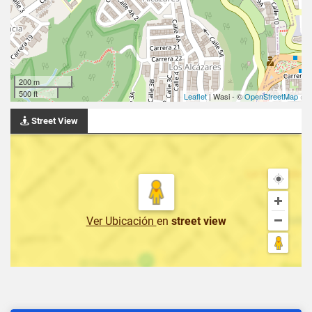
200 m
500 ft
Leaflet
| Wasi - ©
OpenStreetMap
Street View
Ver Ubicación
en
street view