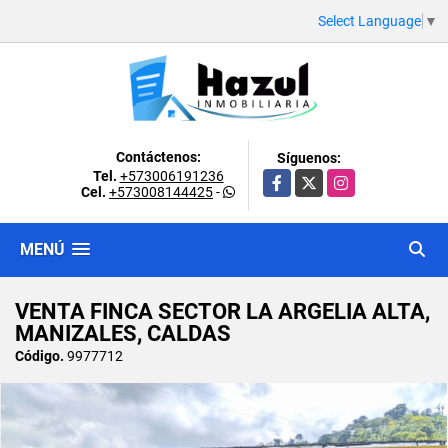
Select Language
▼
Contáctenos:
Síguenos:
Tel.
+573006191236
Facebook
X
Instagram
Cel.
+573008144425
-
MENÚ
VENTA FINCA SECTOR LA ARGELIA ALTA,
MANIZALES, CALDAS
Código.
9977712