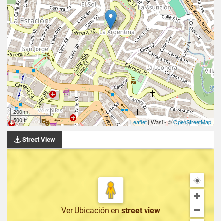
200 m
500 ft
Leaflet
| Wasi - ©
OpenStreetMap
Street View
Ver Ubicación
en
street view