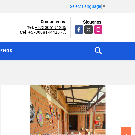
Select Language
▼
Contáctenos:
Síguenos:
Tel.
+573006191236
Facebook
X
Instagram
Cel.
+573008144425
-
TENOS