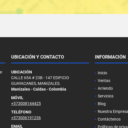
UBICACIÓN Y CONTACTO
INFORMACIÓN
de
UBICACIÓN
Inicio
CALLE 65A # 23B - 147 EDIFICIO
Ventas
GUAYACANES, MANIZALES.
Arriendo
Manizales - Caldas - Colombia
Servicios
MÓVIL
+573008144425
Blog
Nuestra Empres
TELÉFONO
+573006191236
Contáctenos
EMAIL
Políticas de priv