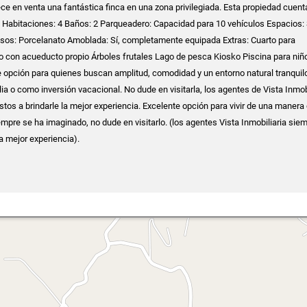
ece en venta una fantástica finca en una zona privilegiada. Esta propiedad cuent
² Habitaciones: 4 Baños: 2 Parqueadero: Capacidad para 10 vehículos Espacios: 
isos: Porcelanato Amoblada: Sí, completamente equipada Extras: Cuarto para
 con acueducto propio Árboles frutales Lago de pesca Kiosko Piscina para niñ
 opción para quienes buscan amplitud, comodidad y un entorno natural tranquilo
lia o como inversión vacacional. No dude en visitarla, los agentes de Vista Inmob
tos a brindarle la mejor experiencia. Excelente opción para vivir de una maner
mpre se ha imaginado, no dude en visitarlo. (los agentes Vista Inmobiliaria sie
la mejor experiencia).