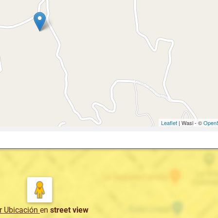
Leaflet
| Wasi - ©
OpenS
r Ubicación
en
street view