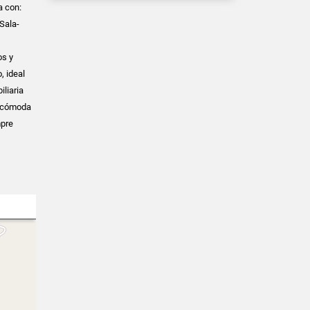
a con:
Sala-
os y
, ideal
iliaria
a cómoda
mpre