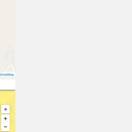
treetMap