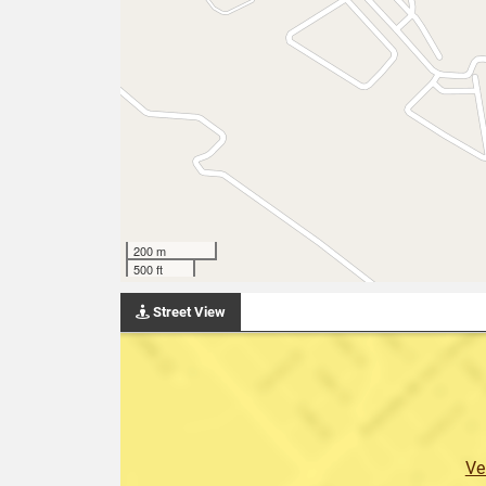
200 m
500 ft
Street View
Ve