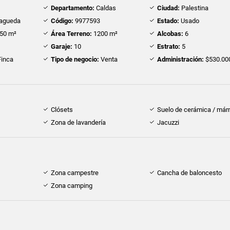
Departamento:
Caldas
Ciudad:
Palestina
agueda
Código:
9977593
Estado:
Usado
50 m²
Área Terreno:
1200 m²
Alcobas:
6
Garaje:
10
Estrato:
5
inca
Tipo de negocio:
Venta
Administración:
$530.00
Clósets
Suelo de cerámica / már
Zona de lavandería
Jacuzzi
Zona campestre
Cancha de baloncesto
Zona camping