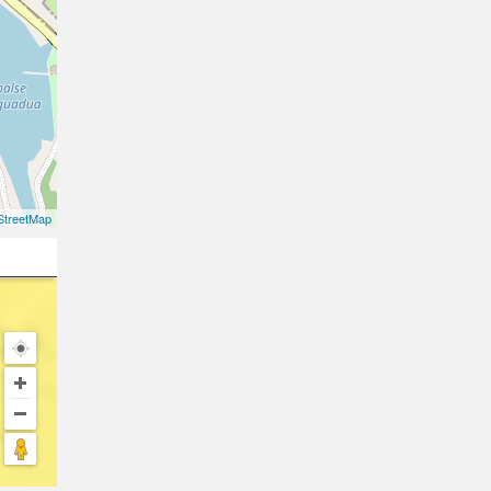
treetMap