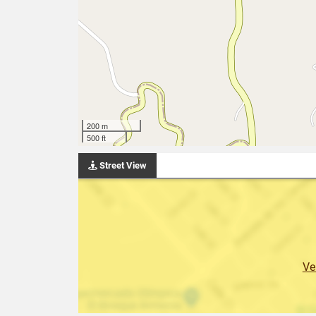
200 m
500 ft
Street View
Ve