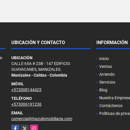
UBICACIÓN Y CONTACTO
INFORMACIÓN
de
UBICACIÓN
Inicio
CALLE 65A # 23B - 147 EDIFICIO
Ventas
GUAYACANES, MANIZALES.
Arriendo
Manizales - Caldas - Colombia
Servicios
MÓVIL
+573008144425
Blog
Nuestra Empres
TELÉFONO
+573006191236
Contáctenos
EMAIL
Políticas de priv
comercial@hazulinmobiliaria.com
Facebook
X
Instagram