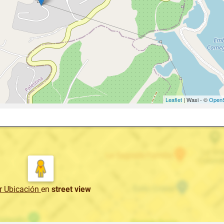
Leaflet
| Wasi - ©
OpenS
r Ubicación
en
street view