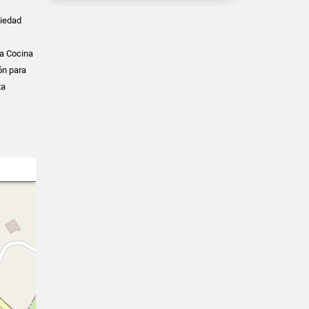
piedad
la Cocina
ón para
ta