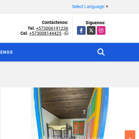
Select Language
▼
Contáctenos:
Síguenos:
Tel.
+573006191236
Facebook
X
Instagram
Cel.
+573008144425
-
TENOS