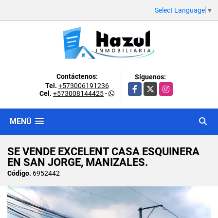
Select Language
▼
Contáctenos:
Síguenos:
Tel.
+573006191236
Facebook
X
Instagram
Cel.
+573008144425
-
MENÚ
SE VENDE EXCELENT CASA ESQUINERA
EN SAN JORGE, MANIZALES.
Código.
6952442