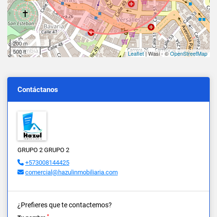
200 m
500 ft
Leaflet
| Wasi - ©
OpenStreetMap
Contáctanos
GRUPO 2 GRUPO 2
+573008144425
comercial@hazulinmobiliaria.com
¿Prefieres que te contactemos?
*