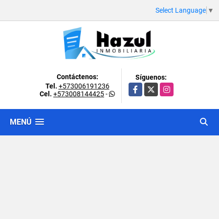
Select Language
▼
Contáctenos:
Síguenos:
Tel.
+573006191236
Facebook
X
Instagram
Cel.
+573008144425
-
MENÚ