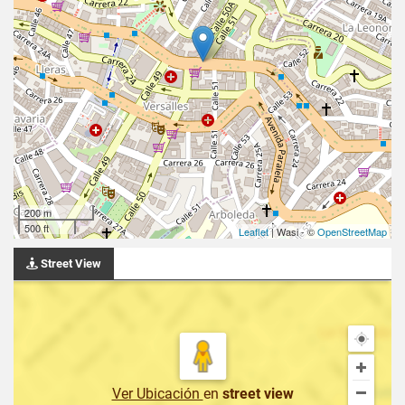
200 m
500 ft
Leaflet
| Wasi - ©
OpenStreetMap
Street View
Ver Ubicación
en
street view