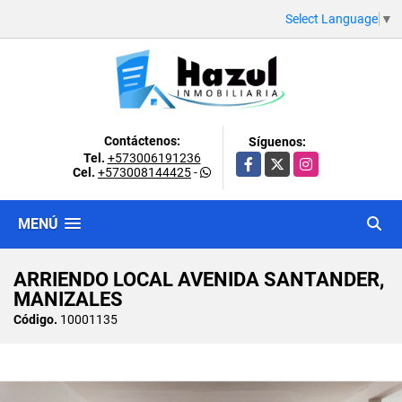
Select Language
▼
Contáctenos:
Síguenos:
Tel.
+573006191236
Facebook
X
Instagram
Cel.
+573008144425
-
MENÚ
ARRIENDO LOCAL AVENIDA SANTANDER,
MANIZALES
Código.
10001135