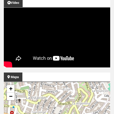
Video
Mapa
+
−