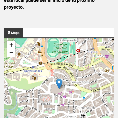
este local puede ser el inicio de tu próximo
proyecto.
Mapa
+
−