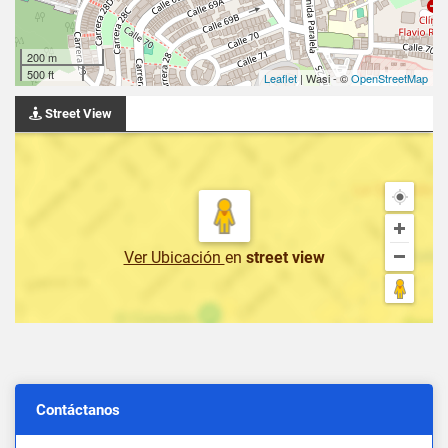
200 m
500 ft
Leaflet
| Wasi - ©
OpenStreetMap
Street View
Ver Ubicación
en
street view
Contáctanos