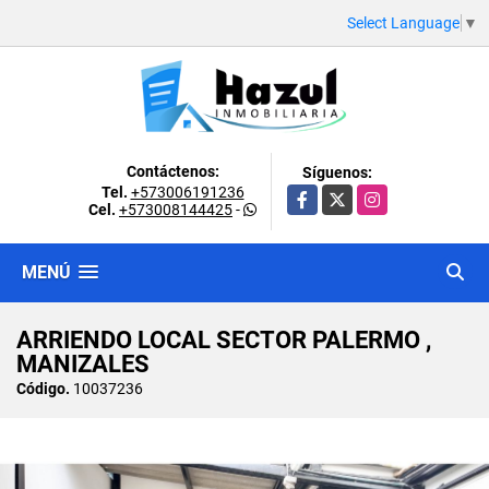
Select Language
▼
Contáctenos:
Síguenos:
Tel.
+573006191236
Facebook
X
Instagram
Cel.
+573008144425
-
MENÚ
ARRIENDO LOCAL SECTOR PALERMO ,
MANIZALES
Código.
10037236