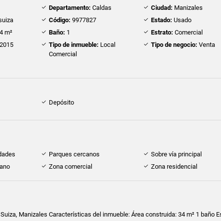
Departamento:
Caldas
Ciudad:
Manizales
suiza
Código:
9977827
Estado:
Usado
4 m²
Baño:
1
Estrato:
Comercial
2015
Tipo de inmueble:
Local
Tipo de negocio:
Venta
Comercial
Depósito
idades
Parques cercanos
Sobre vía principal
cano
Zona comercial
Zona residencial
 Suiza, Manizales Características del inmueble: Área construida: 34 m² 1 baño 