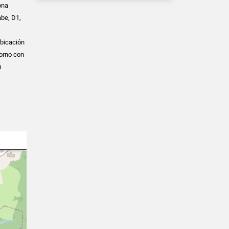
ona
be, D1,
Ubicación
orno con
u
y