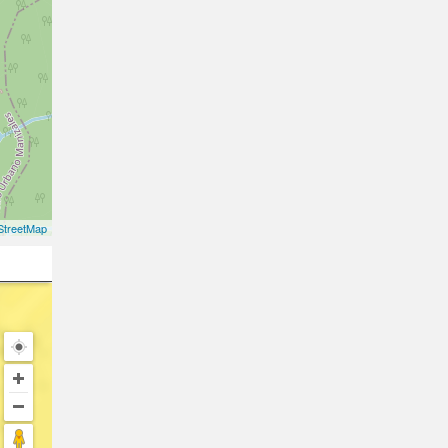
treetMap