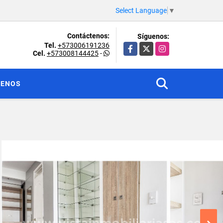
Select Language
▼
Contáctenos:
Síguenos:
Tel.
+573006191236
Facebook
X
Instagram
Cel.
+573008144425
-
TENOS