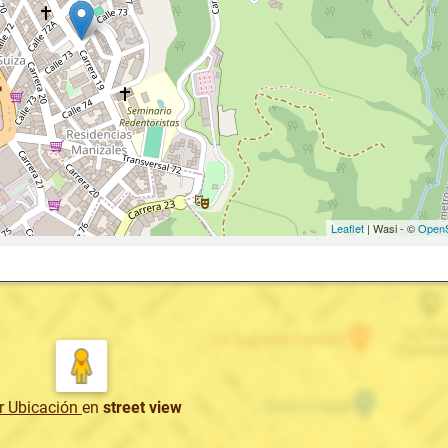
Leaflet
| Wasi - ©
OpenS
r Ubicación
en
street view