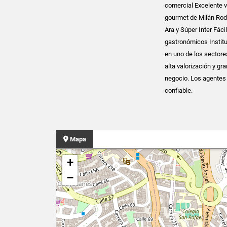
comercial Excelente vi
gourmet de Milán Rod
Ara y Súper Inter Fác
gastronómicos Institu
en uno de los sector
alta valorización y g
negocio. Los agentes 
confiable.
Mapa
+
−