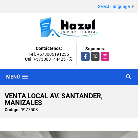
Select Language
▼
Contáctenos:
Síguenos:
Tel.
+573006191236
Facebook
X
Instagram
Cel.
+573008144425
-
MENÚ
VENTA LOCAL AV. SANTANDER,
MANIZALES
Código.
9977503