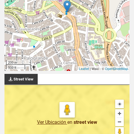
200 m
500 ft
Leaflet
| Wasi - ©
OpenStreetMap
Street View
Ver Ubicación
en
street view