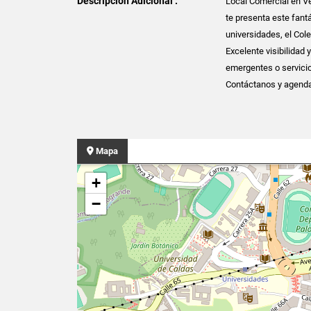
Descripción Adicional :
Local Comercial en Ve
te presenta este fant
universidades, el Col
Excelente visibilidad
emergentes o servicio
Contáctanos y agenda t
Mapa
+
−