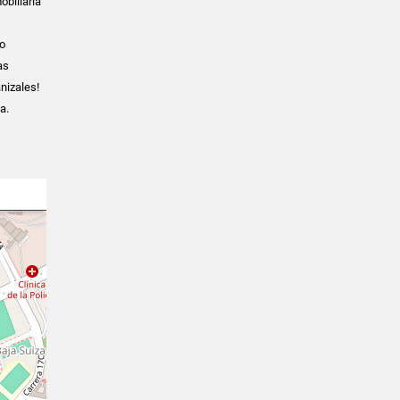
obiliaria
ño
as
nizales!
a.