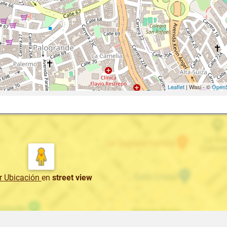
Leaflet
| Wasi - ©
OpenS
r Ubicación
en
street view