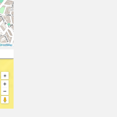
treetMap