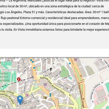
nta – La Argentina, Manizales ¿Buscas el lugar ideal para tu negocio? Vista Inm
ástico local de 30 m², ubicado en una zona estratégica de la ciudad: cerca de
egio Los Ángeles, Plaza 51 y más. Características destacadas: Área: 30 m² 1 ba
 y flujo peatonal Entorno comercial y residencial Ideal para emprendedores, marc
s especializados. ¡Una oportunidad única para posicionarte en el corazón de Ma
u visita. En Vista Inmobiliaria estamos listos para brindarte la mejor experienci