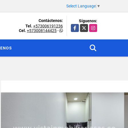
Select Language
▼
Contáctenos:
Síguenos:
Tel.
+573006191236
Facebook
X
Instagram
Cel.
+573008144425
-
TENOS