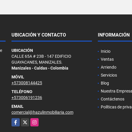
UBICACIÓN Y CONTACTO
INFORMACIÓN
de
UBICACIÓN
Inicio
CALLE 65A # 23B - 147 EDIFICIO
Ventas
GUAYACANES, MANIZALES.
Arriendo
Manizales - Caldas - Colombia
Servicios
MÓVIL
+573008144425
Blog
Nuestra Empres
TELÉFONO
+573006191236
Contáctenos
EMAIL
Políticas de priv
comercial@hazulinmobiliaria.com
Facebook
X
Instagram